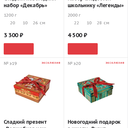
набор «Декабрь»
школьнику «Легенды»
1200 г
2000 г
20
10
26
см
22
10
28
см
3 300
4 500
№ э19
№ э20
ЭКСКЛЮЗИВ
ЭКСКЛЮЗИВ
Сладкий презент
Новогодний подарок