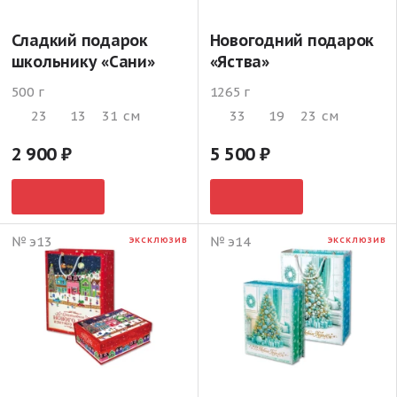
Сладкий подарок
Новогодний подарок
школьнику «Сани»
«Яства»
500 г
1265 г
23
13
31
см
33
19
23
см
2 900
5 500
№ э13
№ э14
ЭКСКЛЮЗИВ
ЭКСКЛЮЗИВ