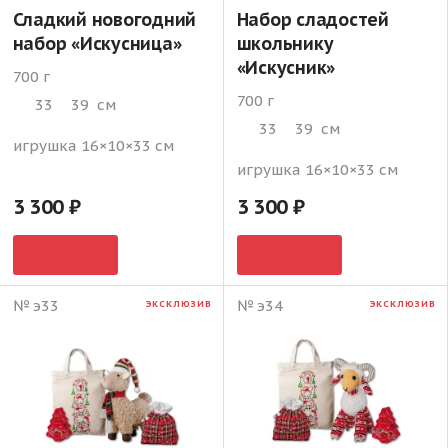
Сладкий новогодний
Набор сладостей
набор «Искусница»
школьнику
«Искусник»
700 г
700 г
33
39
см
33
39
см
игрушка 16×10×33 см
игрушка 16×10×33 см
3 300
3 300
№ э33
№ э34
ЭКСКЛЮЗИВ
ЭКСКЛЮЗИВ