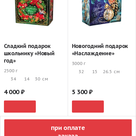
Сладкий подарок
Новогодний подарок
школьнику «Новый
«Наслаждение»
год»
3000 г
2500 г
32
15
26.5
см
34
14
30
см
4 000
5 300
при оплате
заказа