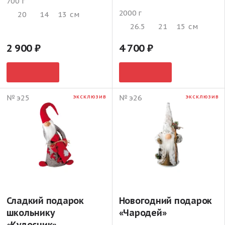
700 г
2000 г
20
14
13
см
26.5
21
15
см
2 900
4 700
№ э25
№ э26
ЭКСКЛЮЗИВ
ЭКСКЛЮЗИВ
Сладкий подарок
Новогодний подарок
школьнику
«Чародей»
«Кудесник»