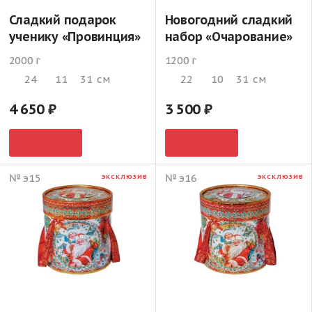
Сладкий подарок
Новогодний сладкий
ученику «Провинция»
набор «Очарование»
2000 г
1200 г
24
11
31
см
22
10
31
см
4 650
3 500
№ э15
№ э16
ЭКСКЛЮЗИВ
ЭКСКЛЮЗИВ