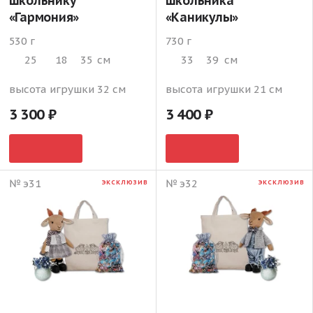
школьнику
школьника
«Гармония»
«Каникулы»
530 г
730 г
25
18
35
см
33
39
см
высота игрушки 32 см
высота игрушки 21 см
3 300
3 400
№ э31
№ э32
ЭКСКЛЮЗИВ
ЭКСКЛЮЗИВ