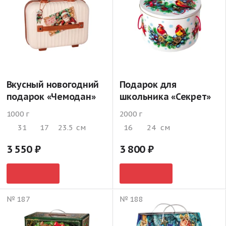
Вкусный новогодний
Подарок для
подарок «Чемодан»
школьника «Секрет»
1000 г
2000 г
31
17
23.5
см
16
24
см
3 550
3 800
№ 187
№ 188