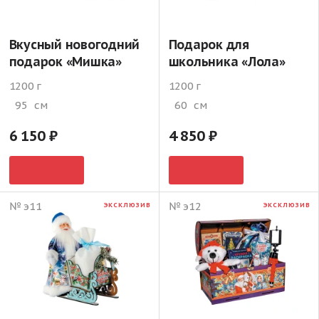
Вкусный новогодний
Подарок для
подарок «Мишка»
школьника «Лола»
1200 г
1200 г
95
см
60
см
6 150
4 850
№ э11
№ э12
ЭКСКЛЮЗИВ
ЭКСКЛЮЗИВ