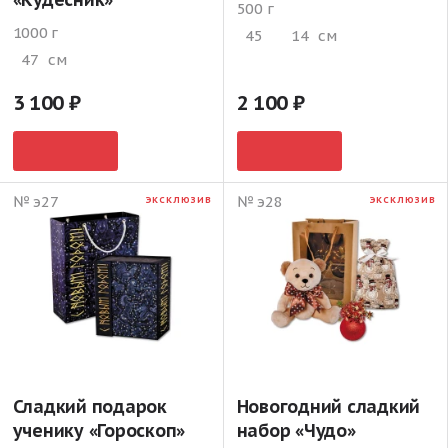
500 г
1000 г
45
14
см
47
см
3 100
2 100
№ э27
№ э28
ЭКСКЛЮЗИВ
ЭКСКЛЮЗИВ
Сладкий подарок
Новогодний сладкий
ученику «Гороскоп»
набор «Чудо»