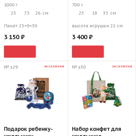
1000 г
700 г
23
7.5
26
см
25
18
35
см
Пакет 25×9×30
высота игрушки 22 см
3 150
3 400
№ э29
№ э30
ЭКСКЛЮЗИВ
ЭКСКЛЮЗИВ
Подарок ребенку-
Набор конфет для