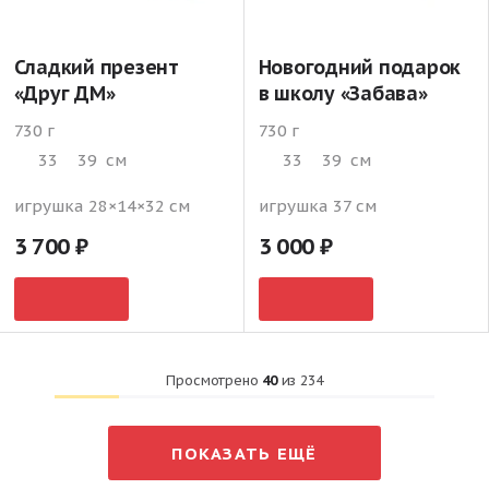
Сладкий презент
Новогодний подарок
«Друг ДМ»
в школу «Забава»
730 г
730 г
33
39
см
33
39
см
игрушка 28×14×32 см
игрушка 37 см
3 700
3 000
Просмотрено
40
из
234
ПОКАЗАТЬ ЕЩЁ