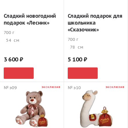
Сладкий новогодний
Сладкий подарок для
подарок «Лесник»
школьника
«Сказочник»
700 г
700 г
54
см
78
см
3 600
5 100
№ э09
№ э10
ЭКСКЛЮЗИВ
ЭКСКЛЮЗИВ