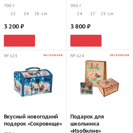
700 г
930 г
22
14
18
см
24
17
25
см
3 200
3 800
№ э23
№ э24
ЭКСКЛЮЗИВ
ЭКСКЛЮЗИВ
Вкусный новогодний
Подарок для
подарок «Сокровище»
школьника
«Изобилие»