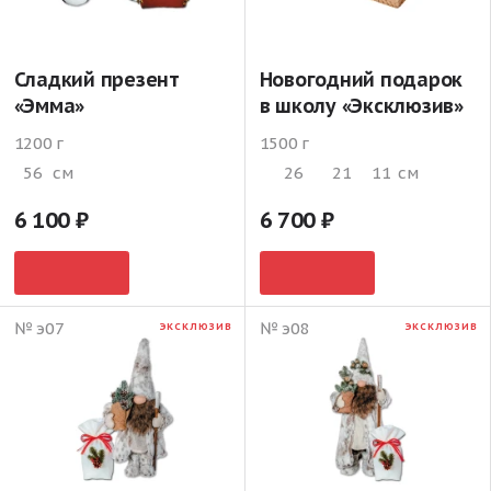
Сладкий презент
Новогодний подарок
«Эмма»
в школу «Эксклюзив»
1200 г
1500 г
56
см
26
21
11
см
6 100
6 700
№ э07
№ э08
ЭКСКЛЮЗИВ
ЭКСКЛЮЗИВ