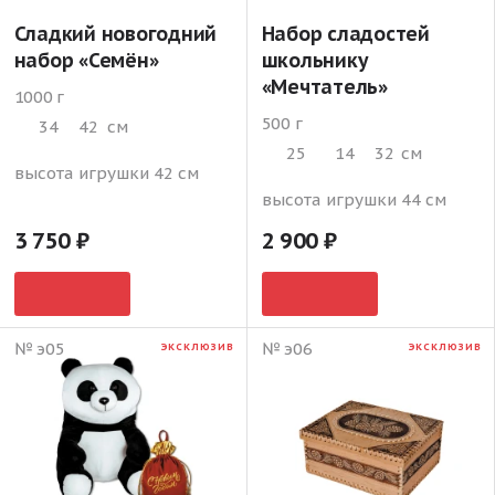
Сладкий новогодний
Набор сладостей
набор «Семён»
школьнику
«Мечтатель»
1000 г
500 г
34
42
см
25
14
32
см
высота игрушки 42 см
высота игрушки 44 см
3 750
2 900
№ э05
№ э06
ЭКСКЛЮЗИВ
ЭКСКЛЮЗИВ