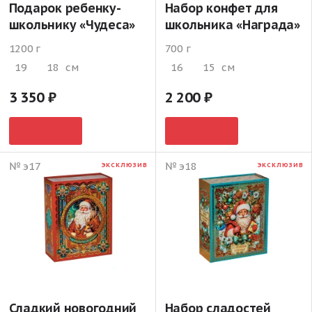
Подарок ребенку-
Набор конфет для
школьнику «Чудеса»
школьника «Награда»
1200 г
700 г
19
18
см
16
15
см
3 350
2 200
№ э17
№ э18
ЭКСКЛЮЗИВ
ЭКСКЛЮЗИВ
Сладкий новогодний
Набор сладостей