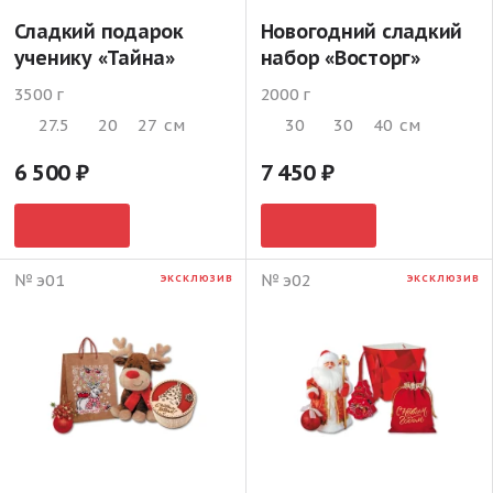
Сладкий подарок
Новогодний сладкий
ученику «Тайна»
набор «Восторг»
3500 г
2000 г
27.5
20
27
см
30
30
40
см
6 500
7 450
№ э01
№ э02
ЭКСКЛЮЗИВ
ЭКСКЛЮЗИВ