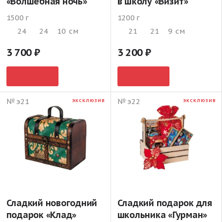
«Волшебная ночь»
в школу «Визит»
1500 г
1200 г
24
24
10
см
21
21
9
см
3 700
3 200
№ э21
№ э22
ЭКСКЛЮЗИВ
ЭКСКЛЮЗИВ
Сладкий новогодний
Сладкий подарок для
подарок «Клад»
школьника «Гурман»