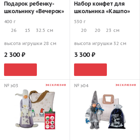
Подарок ребенку-
Набор конфет для
школьнику «Вечерок»
школьника «Кашпо»
400 г
530 г
26
15
32.5
см
20
20
23
см
высота игрушки 28 см
высота игрушки 32 см
2 300
3 300
№ э03
№ э04
ЭКСКЛЮЗИВ
ЭКСКЛЮЗИВ